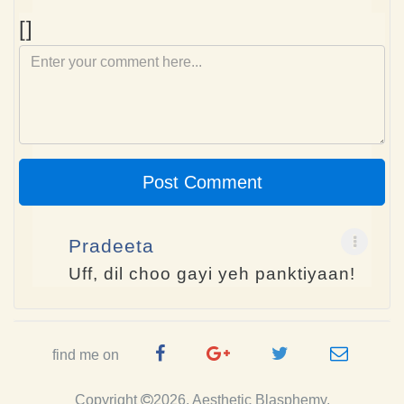
Comment
[]
Post Comment
Pradeeta
Uff, dil choo gayi yeh panktiyaan!
Facebook
Google
Twitter
e-
find me on
Page
Plus
Handle
mail
Copyright
2026, Aesthetic Blasphemy.