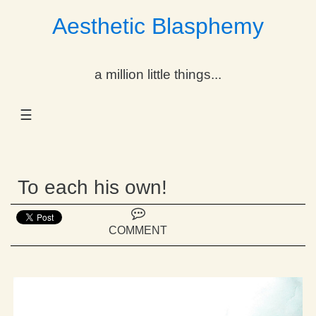
Aesthetic Blasphemy
gle Dropdown
a million little things...
gle Dropdown
☰
gle Dropdown
gle Dropdown
To each his own!
gle Dropdown
gle Dropdown
COMMENT
gle Dropdown