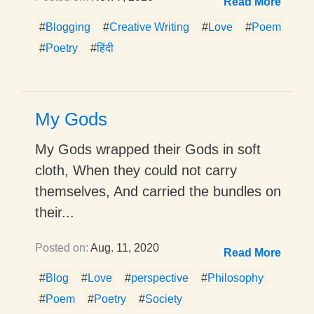
Read More
#
Blogging
#
Creative Writing
#
Love
#
Poem
#
Poetry
#
हिंदी
My Gods
My Gods wrapped their Gods in soft
cloth, When they could not carry
themselves, And carried the bundles on
their...
Posted on:
Aug. 11, 2020
Read More
#
Blog
#
Love
#
perspective
#
Philosophy
#
Poem
#
Poetry
#
Society