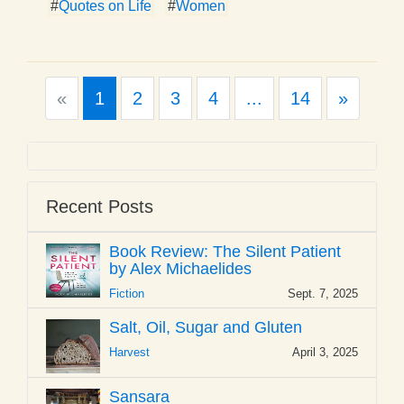
#
Quotes on Life
#
Women
Previous
Next
«
1
2
3
4
...
14
»
Recent Posts
Book Review: The Silent Patient
by Alex Michaelides
Fiction
Sept. 7, 2025
Salt, Oil, Sugar and Gluten
Harvest
April 3, 2025
Sansara