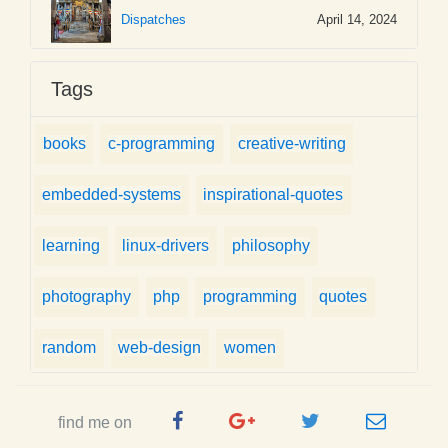
Dispatches
April 14, 2024
Tags
books
c-programming
creative-writing
embedded-systems
inspirational-quotes
learning
linux-drivers
philosophy
photography
php
programming
quotes
random
web-design
women
Facebook
Google
Twitter
e-
find me on