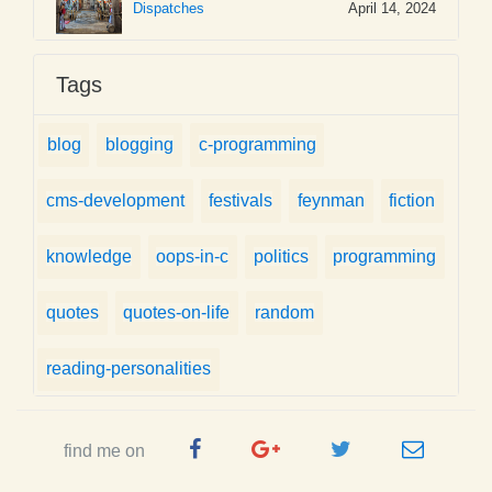
Dispatches
April 14, 2024
Tags
blog
blogging
c-programming
cms-development
festivals
feynman
fiction
knowledge
oops-in-c
politics
programming
quotes
quotes-on-life
random
reading-personalities
Facebook
Google
Twitter
e-
find me on
Page
Plus
Handle
mail