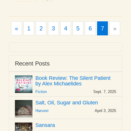
Previous
Next
«
1
2
3
4
5
6
7
»
Recent Posts
Book Review: The Silent Patient
by Alex Michaelides
Fiction
Sept. 7, 2025
Salt, Oil, Sugar and Gluten
Harvest
April 3, 2025
Sansara